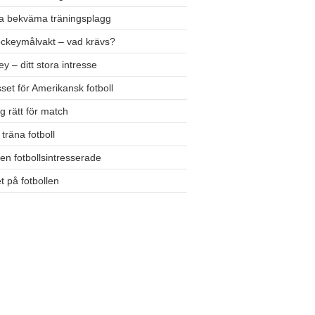
fa bekväma träningsplagg
ockeymålvakt – vad krävs?
y – ditt stora intresse
sset för Amerikansk fotboll
ig rätt för match
 träna fotboll
en fotbollsintresserade
t på fotbollen