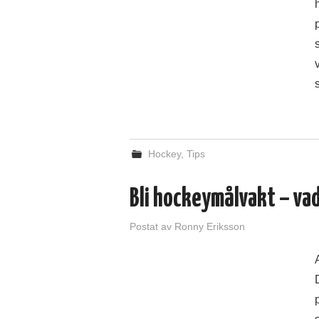
Hockey
,
Tips
Bli hockeymålvakt – va
Postat
av
Ronny Eriksson