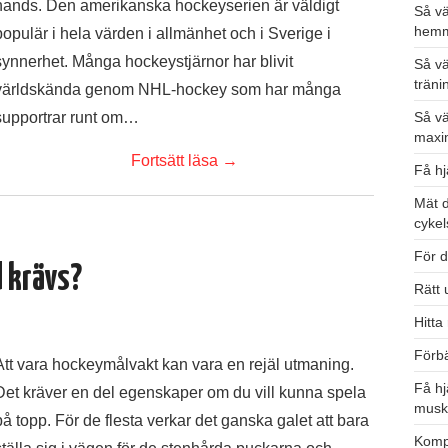
hands. Den amerikanska hockeyserien är väldigt
Så vä
hemm
populär i hela värden i allmänhet och i Sverige i
synnerhet. Många hockeystjärnor har blivit
Så vä
träni
världskända genom NHL-hockey som har många
supportrar runt om…
Så vä
maxim
Fortsätt läsa
→
Få hj
Mät 
cykels
För 
d krävs?
Rätt 
Hitta
Förbä
Att vara hockeymålvakt kan vara en rejäl utmaning.
Få hj
Det kräver en del egenskaper om du vill kunna spela
musk
på topp. För de flesta verkar det ganska galet att bara
Kompl