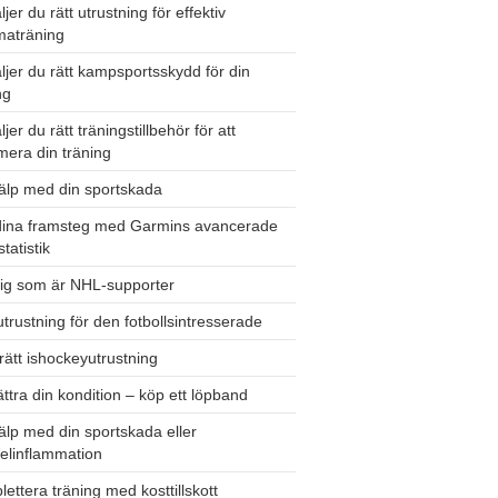
ljer du rätt utrustning för effektiv
aträning
ljer du rätt kampsportsskydd för din
ng
ljer du rätt träningstillbehör för att
era din träning
älp med din sportskada
dina framsteg med Garmins avancerade
tatistik
dig som är NHL-supporter
utrustning för den fotbollsintresserade
 rätt ishockeyutrustning
ttra din kondition – köp ett löpband
älp med din sportskada eller
elinflammation
ettera träning med kosttillskott