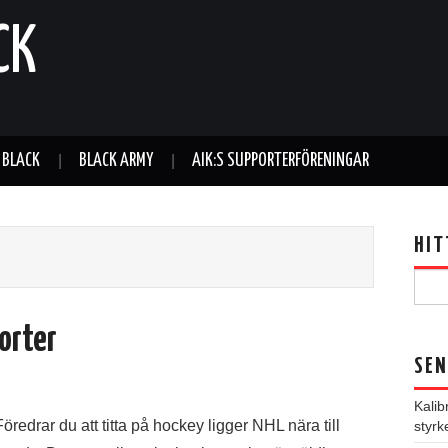
CK
T BLACK
BLACK ARMY
AIK:S SUPPORTERFÖRENINGAR
HIT
orter
SEN
Kalib
Föredrar du att titta på hockey ligger NHL nära till
styrk