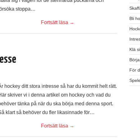
ställa sig i vägen för de stenhårda puckarna och
Skaf
försöka stoppa…
Bli h
Fortsätt läsa
→
Hocke
Intre
Klä s
resse
Börja
För d
Spele
Är hockey ditt stora intresse så har du kommit helt rätt.
Här skriver vi i denna artikel om hockey och vad du
behöver tänka på när du ska börja med denna sport.
Så klart så behöver du fler likasinnade för…
Fortsätt läsa
→