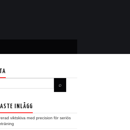
TA
ASTE INLÄGG
rerad viktskiva med precision för seriös
eträning