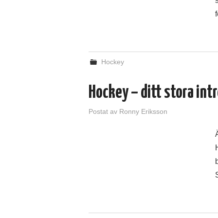
Hockey
Hockey – ditt stora int
Postat
av
Ronny Eriksson